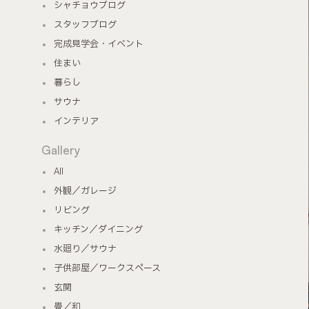
シャチョウブログ
スタッフブログ
完成見学会・イベント
住まい
暮らし
サウナ
インテリア
Gallery
All
外観／ガレージ
リビング
キッチン／ダイニング
水廻り／サウナ
子供部屋／ワークスペース
玄関
畳／和