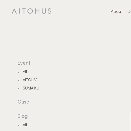
About
D
About
デ
Event
All
AITOLIV
SUMAIKU
Case
Blog
All