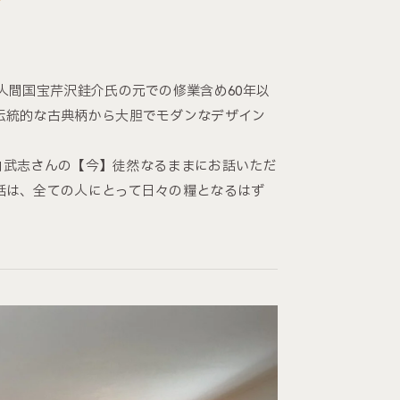
人間国宝芹沢銈介氏の元での修業含め60年以
伝統的な古典柄から大胆でモダンなデザイン
山内武志さんの【今】徒然なるままにお話いただ
話は、全ての人にとって日々の糧となるはず