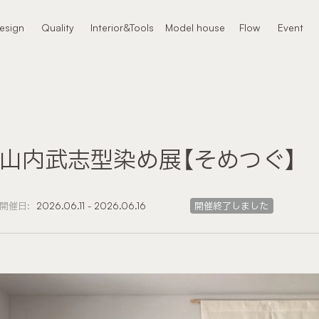
本文までスキップする
esign
Quality
Interior&Tools
Model house
Flow
Event
ザイン
クオリティ
インテリア
モデルハウス
進め方
イベント
山内武志型染め展【そめつぐ】
開催日:
2026.06.11 - 2026.06.16
開催終了しました