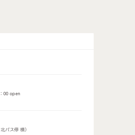
）
00 open
の北バス停 横）