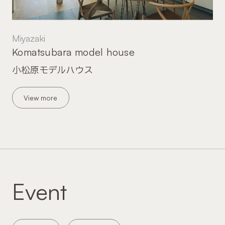
Miyazaki
Komatsubara model house
小松原モデルハウス
View more
Event