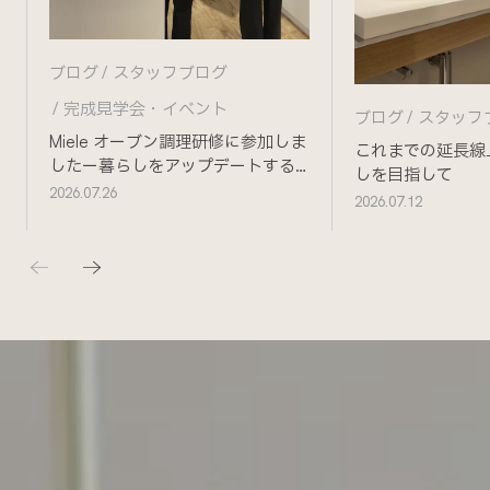
ブログ
スタッフブログ
完成見学会・イベント
ブログ
スタッフ
Miele オーブン調理研修に参加しま
これまでの延長線
したー暮らしをアップデートする
しを目指して
ためにー
2026.07.26
2026.07.12