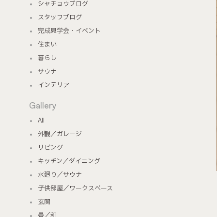
シャチョウブログ
スタッフブログ
完成見学会・イベント
住まい
暮らし
サウナ
インテリア
Gallery
All
外観／ガレージ
リビング
キッチン／ダイニング
水廻り／サウナ
子供部屋／ワークスペース
玄関
畳／和