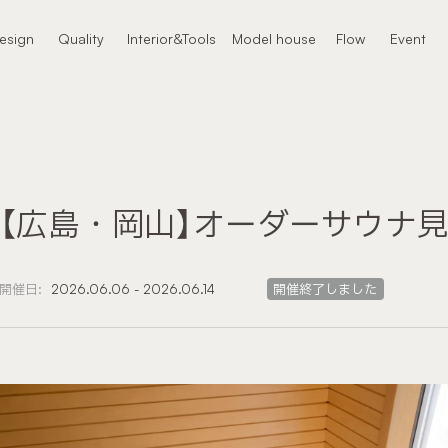
本文までスキップする
esign
Quality
Interior&Tools
Model house
Flow
Event
ザイン
クオリティ
インテリア
モデルハウス
進め方
イベント
【広島・岡山】オーダーサウナ
開催日:
2026.06.06 - 2026.06.14
開催終了しました