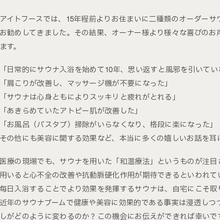
アイトフースでは、15年程前よりお住まいに二種類のオーダーサ
お勧めしてきました。その結果、オーナー様より様々な喜びのお
ます。
「日常的にサウナ入浴を始めて10年、思い返すと風邪を引いてい
「肩こりが改善し、マッサージ機が不要になった」
「サウナは心身ともによりスッキリと疲れがとれる」
「あきらめていたアトピー肌が改善した」
「お風呂（バスタブ）掃除がいらなくなり、格段に楽になった」
その他にも美容に関する効果など、本当に多くの嬉しいお話を耳
医療の現場でも、サウナを用いた「和温療法」というものが注目
用いると心不全の改善や抗動脈硬化作用が期待できるといわれて
毎日入浴することでより効果を発揮するサウナは、自宅にこそ取
近年のサウナブームで健康や美容に効果的である事実は浸透しつ
しがどのように変わるのか？この機会にお伝えができれば幸いで