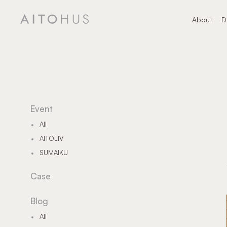
About
D
About
デ
Event
All
AITOLIV
SUMAIKU
Case
Blog
All