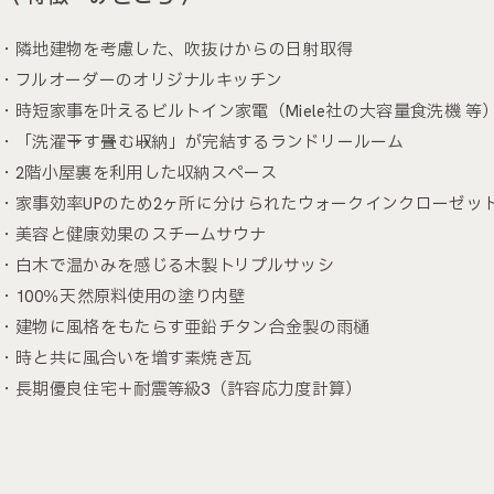
・隣地建物を考慮した、吹抜けからの日射取得
・フルオーダーのオリジナルキッチン
・時短家事を叶えるビルトイン家電（Miele社の大容量食洗機 等
・「洗濯→干す→畳む→収納」が完結するランドリールーム
・2階小屋裏を利用した収納スペース
・家事効率UPのため2ヶ所に分けられたウォークインクローゼッ
・美容と健康効果のスチームサウナ
・白木で温かみを感じる木製トリプルサッシ
・100％天然原料使用の塗り内壁
・建物に風格をもたらす亜鉛チタン合金製の雨樋
・時と共に風合いを増す素焼き瓦
・長期優良住宅＋耐震等級3（許容応力度計算）