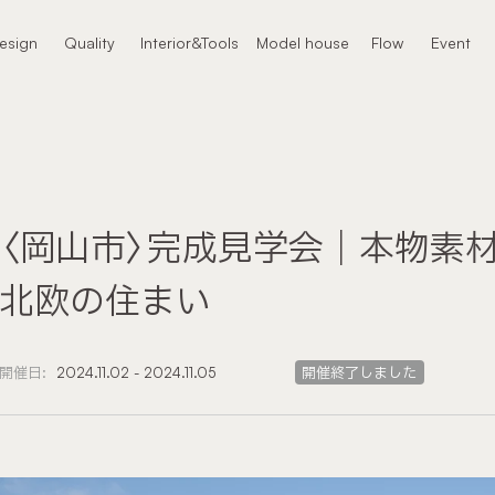
本文までスキップする
esign
Quality
Interior&Tools
Model house
Flow
Event
ザイン
クオリティ
インテリア
モデルハウス
進め方
イベント
〈岡山市〉完成見学会｜本物素
北欧の住まい
開催日:
2024.11.02 - 2024.11.05
開催終了しました