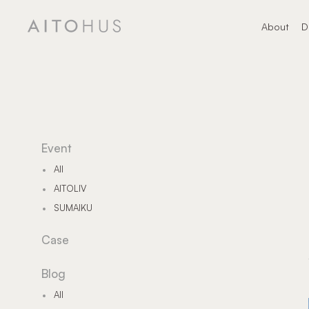
About
D
About
デ
Event
All
AITOLIV
SUMAIKU
Case
Blog
All