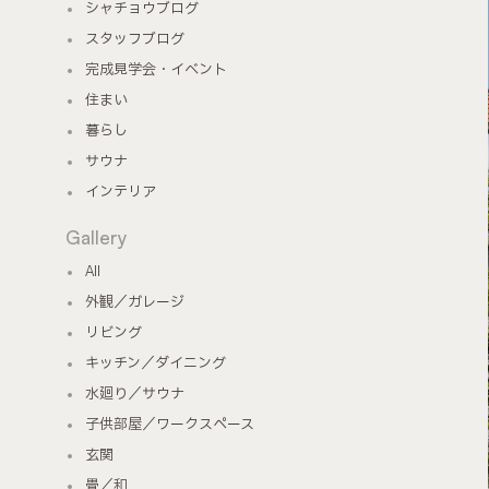
シャチョウブログ
スタッフブログ
完成見学会・イベント
住まい
暮らし
サウナ
インテリア
Gallery
All
外観／ガレージ
リビング
キッチン／ダイニング
水廻り／サウナ
子供部屋／ワークスペース
玄関
畳／和