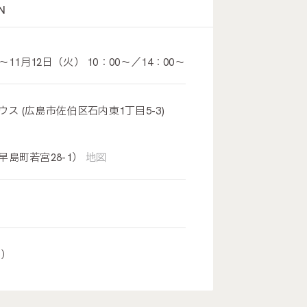
N
11月12日（火） 10：00～／14：00～
 (広島市佐伯区石内東1丁目5-3)
島町若宮28-1）
地図
い）