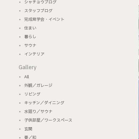
シャチョウブログ
スタッフブログ
完成見学会・イベント
住まい
暮らし
サウナ
インテリア
Gallery
All
外観／ガレージ
リビング
キッチン／ダイニング
水廻り／サウナ
子供部屋／ワークスペース
玄関
畳／和