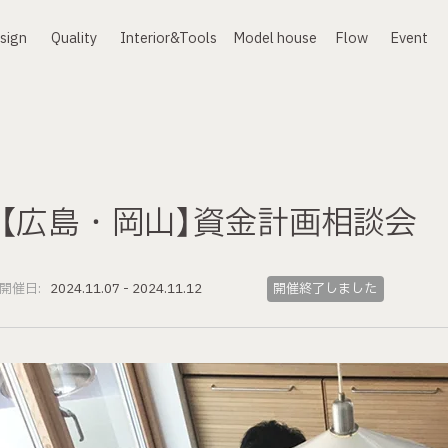
本文までスキップする
sign
Quality
Interior&Tools
Model house
Flow
Event
ザイン
クオリティ
インテリア
モデルハウス
進め方
イベント
【広島・岡山】資金計画相談会
開催日:
2024.11.07 - 2024.11.12
開催終了しました