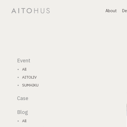
About
De
About
デ
Event
All
AITOLIV
SUMAIKU
Case
Blog
All