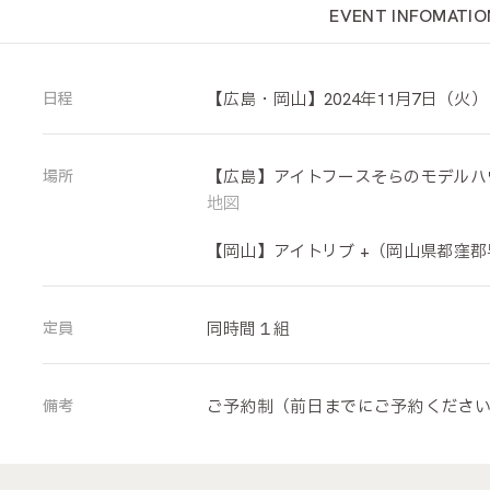
EVENT INFOMATIO
日程
【広島・岡山】2024年11月7日（火）～
場所
【広島】アイトフースそらのモデルハウス
地図
【岡山】アイトリブ +（岡山県都窪郡早
定員
同時間１組
備考
ご予約制（前日までにご予約くださ