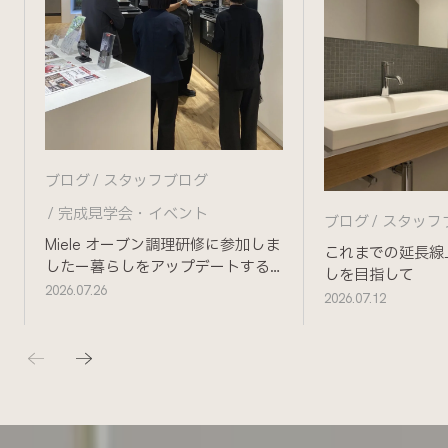
ブログ
スタッフブログ
完成見学会・イベント
ブログ
スタッフ
Miele オーブン調理研修に参加しま
これまでの延長線
したー暮らしをアップデートする
しを目指して
ためにー
2026.07.26
2026.07.12