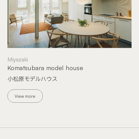
Miyazaki
Komatsubara model house
小松原モデルハウス
View more