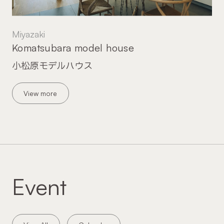
Miyazaki
Komatsubara model house
小松原モデルハウス
View more
Event