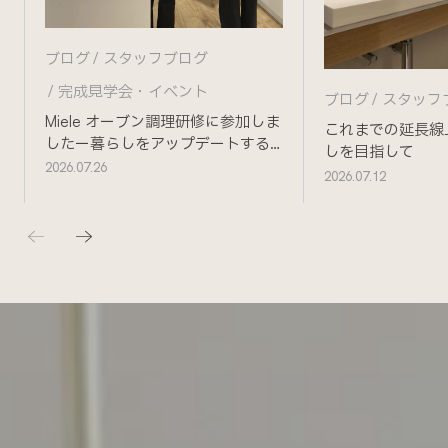
ブログ
スタッフブログ
完成見学会・イベント
ブログ
スタッフ
Miele オーブン調理研修に参加しま
これまでの延長線
したー暮らしをアップデートする
しを目指して
ためにー
2026.07.26
2026.07.12