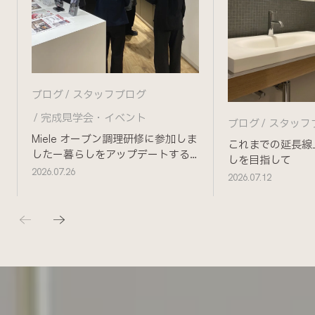
ブログ
スタッフブログ
完成見学会・イベント
ブログ
スタッフ
Miele オーブン調理研修に参加しま
これまでの延長線
したー暮らしをアップデートする
しを目指して
ためにー
2026.07.26
2026.07.12