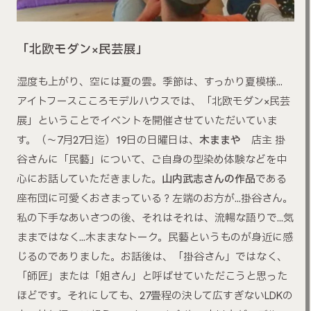
「北欧モダン×民芸展」
湿度も上がり、空には夏の雲。季節は、すっかり夏模様…
アイトフースこころモデルハウスでは、「北欧モダン×民芸
展」ということでイベントを開催させていただいていま
す。（～7月27日迄）19日の日曜日は、
木ままや
店主 掛
谷さんに「民藝」について、ご自身の型染め体験などを中
心にお話していただきました。
山内武志さんの作品
である
座布団に可愛くおさまっている？左端のお方が…掛谷さん。
私の下手なあいさつの後、それはそれは、流暢な語りで…気
ままではなく…木ままなトーク。民藝というものが身近に感
じるのでありました。お話後は、「掛谷さん」ではなく、
「師匠」または「姐さん」と呼ばせていただこうと思った
ほどです。それにしても、27畳程の決して広すぎないLDKの