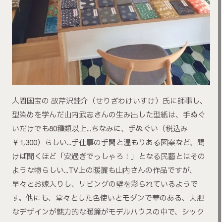
人間国宝の 故芹沢銈介（せりざわけいすけ）氏に師事し、
型染めを学んだ山内武志さんの生み出した型紙は、手ぬぐ
いだけでも80種類以上…ちなみに、手ぬぐい（税込み
￥1,300）らしい…手仕事の手間と温もりある図案など、聞
けば聞くほど「安過ぎでっしゃろ！」となる民藝とはその
ような物らしい…TV上の暖簾も山内さんの作品ですが、
早々とお嫁入りし、リビングの壁を彩られているようで
す。他にも、堂々とした色使いとモダンで華のある、大胆
なデザインが魅力的な暖簾がモデルハウスの中で、シック