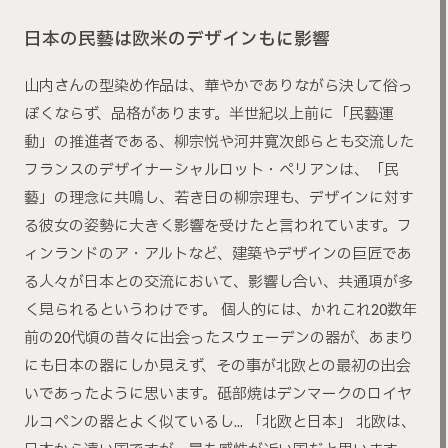
日本の民藝は欧米のデザインもに影響
山内さんの型染め作品は、華やかでありながら決して俗っ
ぽくならず、品格があります。半世紀以上前に「民藝運
動」の推進者である、柳宗悦や河井寬次郎らとも交流した
フランスのデザイナーシャルロット・ペリアンは、「民
藝」の理念に共鳴し、若き日の柳宗理も、デザインに対す
る彼女の姿勢に大きく影響を受けたと言われています。フ
ィンランドのア・アルトなど、建築やデザインの巨匠であ
る人々が日本との交流において、影響し合い、共通項が多
く見られるというわけです。 個人的には、かれこれ20数年
前の20代頃の昔々に出会ったスウェーデンの器が、あまり
にも日本の器にしか見えず、その事が北欧との最初の出会
いであったように思います。砥部焼はデンマークのロイヤ
ルコペンの器とよく似ているし… 「北欧と日本」 北欧は、