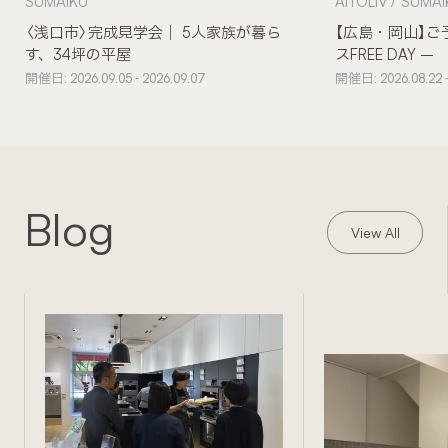
SUMAIKU
AITOLIV
SUMAI
〈浅口市〉完成見学会｜ 5人家族が暮ら
【広島・岡山】ご
す、34坪の平屋
スFREE DAY –
開催日: 2026.09.05 - 2026.09.07
開催日: 2026.08.22 -
Blog
View All