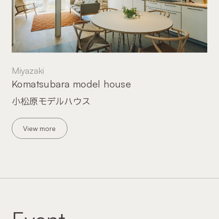
Miyazaki
Komatsubara model house
小松原モデルハウス
View more