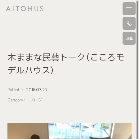
本文までスキップする
メニ
LINE
木ままな民藝トーク（こころモ
デルハウス）
Publish :
2015.07.23
Category :
ブログ