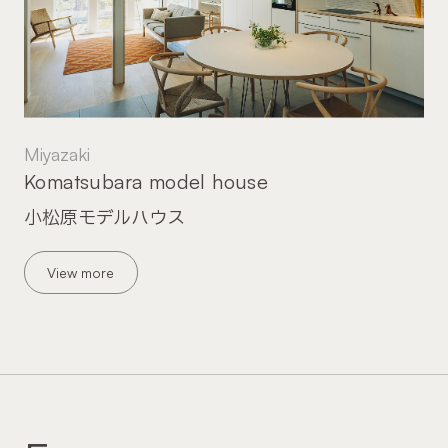
Miyazaki
Komatsubara model house
小松原モデルハウス
View more