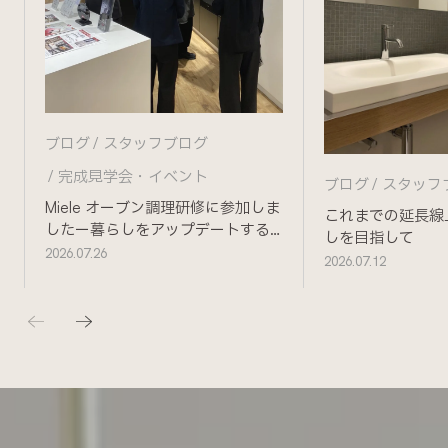
ブログ
スタッフブログ
完成見学会・イベント
ブログ
スタッフ
Miele オーブン調理研修に参加しま
これまでの延長線
したー暮らしをアップデートする
しを目指して
ためにー
2026.07.26
2026.07.12