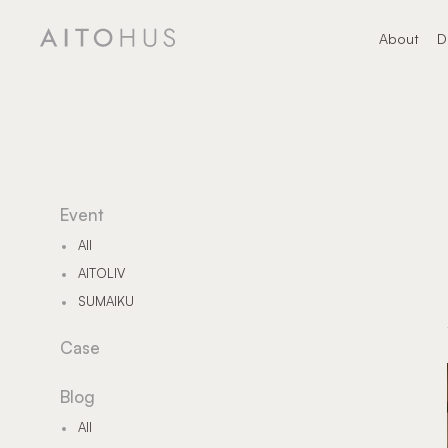
About
D
About
デ
Event
All
AITOLIV
SUMAIKU
Case
Blog
All