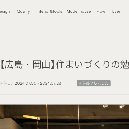
本文までスキップする
esign
Quality
Interior&Tools
Model house
Flow
Event
ザイン
クオリティ
インテリア
モデルハウス
進め方
イベント
【広島・岡山】住まいづくりの
開催日:
2024.07.06 - 2024.07.28
開催終了しました