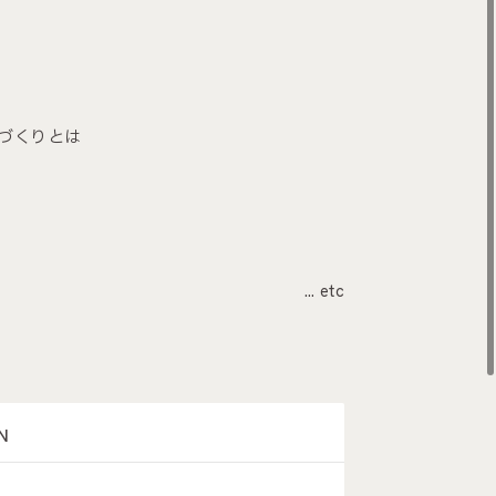
家づくりとは
… etc
N