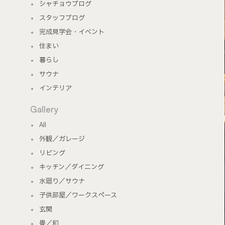
シャチョウブログ
スタッフブログ
完成見学会・イベント
住まい
暮らし
サウナ
インテリア
Gallery
All
外観／ガレージ
リビング
キッチン／ダイニング
水廻り／サウナ
子供部屋／ワークスペース
玄関
畳／和