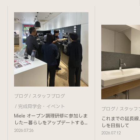
ブログ
スタッフブログ
完成見学会・イベント
ブログ
スタッフ
Miele オーブン調理研修に参加しま
これまでの延長線
したー暮らしをアップデートする
しを目指して
ためにー
2026.07.26
2026.07.12