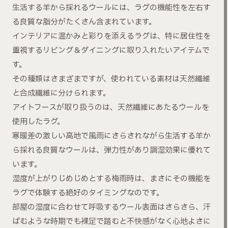
生活する羊から採れるウールには、ラグの機能性を左右す
る良質な脂分がたくさん含まれています。
インテリアに温かみと彩りを添えるラグは、特に居住性を
重視するリビング＆ダイニングに取り入れたいアイテムで
す。
その種類はさまざまですが、使われている素材は天然繊維
と合成繊維に分けられます。
アイトフースが取り扱うのは、天然繊維にあたるウールを
使用したラグ。
寒暖差の激しい高地で風雨にさらされながら生活する羊か
ら採れる良質なウールは、弾力性があり調湿効果に優れて
います。
湿度が上がりじめじめとする梅雨時は、まさにその機能を
ラグで体験する絶好のタイミングなのです。
部屋の湿度に合わせて呼吸するウール表面はさらさら、汗
ばむような時期でも裸足で踏むと不快感がなく心地よさに