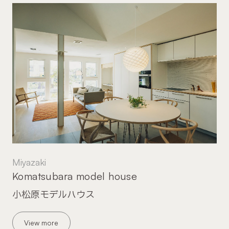
Miyazaki
Komatsubara model house
小松原モデルハウス
View more