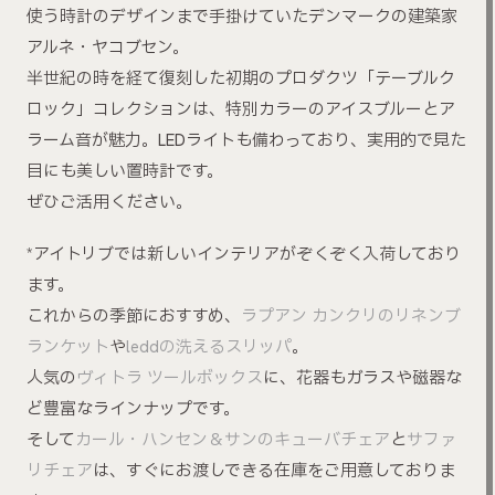
使う時計のデザインまで手掛けていたデンマークの建築家
アルネ・ヤコブセン。
半世紀の時を経て復刻した初期のプロダクツ「テーブルク
ロック」コレクションは、特別カラーのアイスブルーとア
ラーム音が魅力。LEDライトも備わっており、実用的で見た
目にも美しい置時計です。
ぜひご活用ください。
*アイトリブでは新しいインテリアがぞくぞく入荷しており
ます。
これからの季節におすすめ、
ラプアン カンクリのリネンブ
ランケット
や
leddの洗えるスリッパ
。
人気の
ヴィトラ ツールボックス
に、花器もガラスや磁器な
ど豊富なラインナップです。
そして
カール・ハンセン＆サンのキューバチェア
と
サファ
リチェア
は、すぐにお渡しできる在庫をご用意しておりま