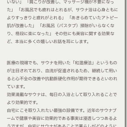
いない」 「肩こりが改善し、マッサージ機が不要になっ
た」 「お風呂でも疲れはとれるが、サウナ浴は心身ともに
よりすっきりと疲れがとれる」 「あきらめていたアトピー
肌が改善した」 「お風呂（バスタブ）掃除がいらなくな
り、格段に楽になった」 その他にも美容に関する効果な
ど、本当に多くの嬉しいお話を耳にします。
医療の現場でも、サウナを用いた「和温療法」というもの
が注目されており、血流が促進されるため、継続して用い
ると心不全の改善や抗動脈硬化作用が期待できるといわれ
ています。
効果満載なサウナは、毎日の入浴として取り入れることで
より効果的です。
自宅にこそ取り入れたい最強の設備です。近年のサウナブ
ームで健康や美容に効果的である事実は浸透しつつあるよ
うですが、自宅にサウナがあることで暮らしがどのように