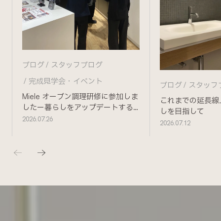
ブログ
スタッフブログ
完成見学会・イベント
ブログ
スタッフ
Miele オーブン調理研修に参加しま
これまでの延長線
したー暮らしをアップデートする
しを目指して
ためにー
2026.07.26
2026.07.12