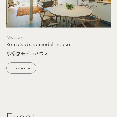
Miyazaki
Komatsubara model house
小松原モデルハウス
View more
Event