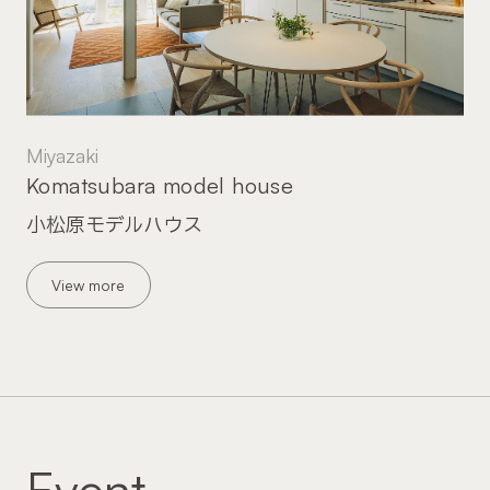
Miyazaki
Komatsubara model house
小松原モデルハウス
View more
Event