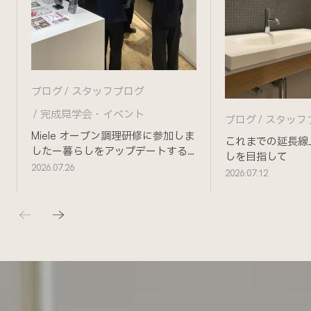
ブログ
スタッフブログ
完成見学会・イベント
ブログ
スタッフ
Miele オーブン調理研修に参加しま
これまでの延長線
したー暮らしをアップデートする
しを目指して
ためにー
2026.07.26
2026.07.12