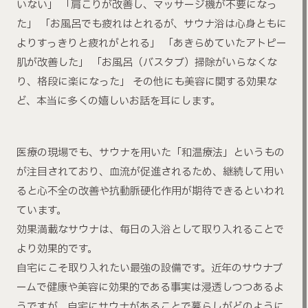
いない」 「肩こりが改善し、マッサージ機が不要になっ
た」 「お風呂でも疲れはとれるが、サウナ浴は心身ともに
よりすっきりと疲れがとれる」 「あきらめていたアトピー
肌が改善した」 「お風呂（バスタブ）掃除がいらなくな
り、格段に楽になった」 その他にも美容に関する効果な
ど、本当に多くの嬉しいお話を耳にします。
医療の現場でも、サウナを用いた「和温療法」というもの
が注目されており、血流が促進されるため、継続して用い
ると心不全の改善や抗動脈硬化作用が期待できるといわれ
ています。
効果満載なサウナは、毎日の入浴として取り入れることで
より効果的です。
自宅にこそ取り入れたい最強の設備です。近年のサウナブ
ームで健康や美容に効果的である事実は浸透しつつあるよ
うですが、自宅にサウナがあることで暮らしがどのように