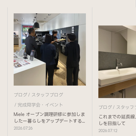
ブログ
スタッフブログ
完成見学会・イベント
ブログ
スタッフ
Miele オーブン調理研修に参加しま
これまでの延長線
したー暮らしをアップデートする
しを目指して
ためにー
2026.07.26
2026.07.12