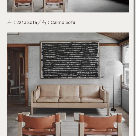
左：2213 Sofa／右：Calmo Sofa