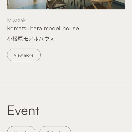
Miyazaki
Komatsubara model house
小松原モデルハウス
View more
Event