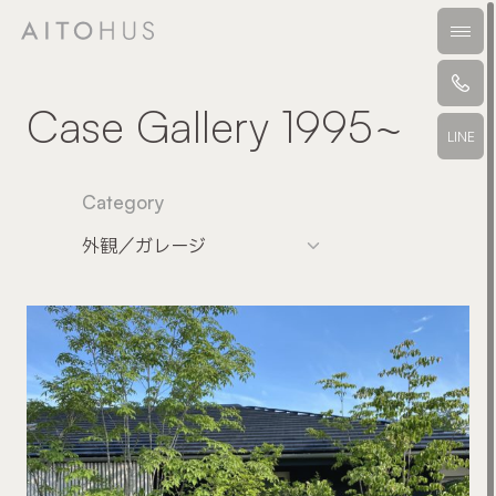
本文までスキップする
メニ
Case Gallery 1995
〜
LINE
Category