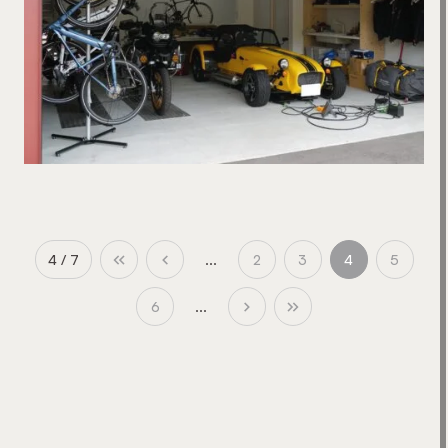
4 / 7
...
2
3
4
5
6
...