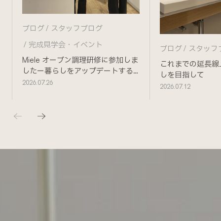
ブログ
スタッフブログ
完成見学会・イベント
ブログ
スタッフ
Miele オーブン調理研修に参加しま
これまでの延長線
したー暮らしをアップデートする
しを目指して
ためにー
2026.07.26
2026.07.12