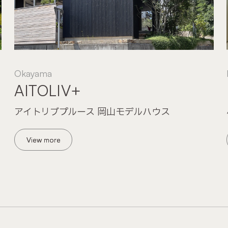
Okayama
AITOLIV+
アイトリブプルース 岡山モデルハウス
View more
View more