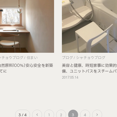
ャチョウブログ
住まい
ブログ
シャチョウブログ
自然原料100％）安心安全を新築
美容と健康、時短家事に効果的
てに
備、ユニットバスをスチームバ
使う
2017.05.14
3 / 4
1
2
3
4