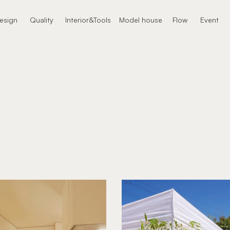
本文までスキップする
esign
Quality
Interior&Tools
Model house
Flow
Event
ザイン
クオリティ
インテリア
モデルハウス
進め方
イベント