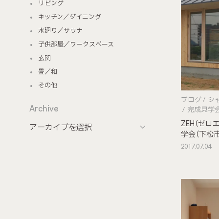
リビング
キッチン／ダイニング
水廻り／サウナ
子供部屋／ワークスペース
玄関
畳／和
その他
ブログ
シ
Archive
完成見学
ZEH（ゼ
学会（下松市
2017.07.04