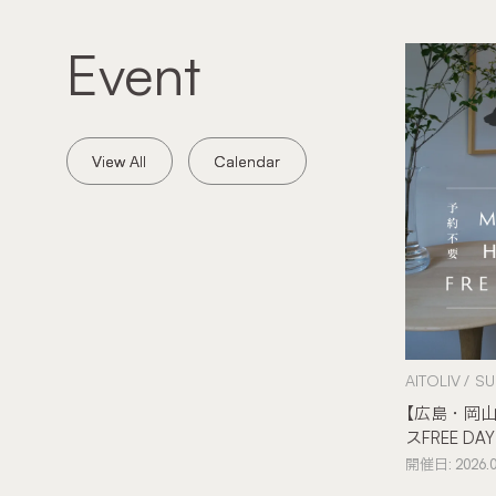
Event
View All
View All
Calendar
Calendar
AITOLIV
SU
【広島・岡山
スFREE DAY
開催日: 2026.08