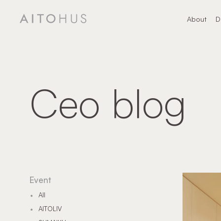
About
D
About
デ
Ceo blog
Event
All
AITOLIV