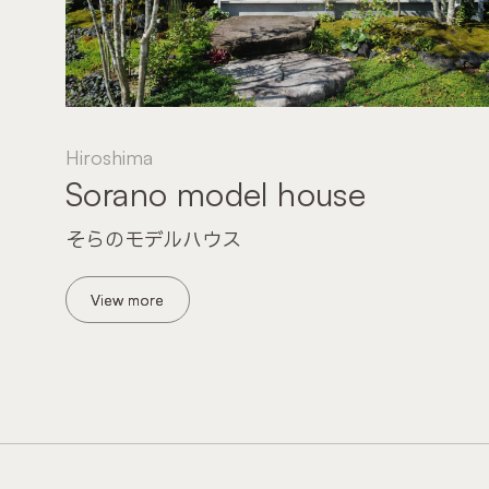
Hiroshima
Sorano model house
そらのモデルハウス
View more
View more