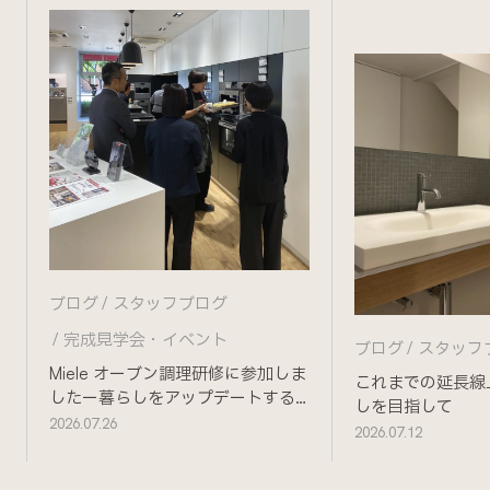
ブログ
スタッフブログ
完成見学会・イベント
ブログ
スタッフ
Miele オーブン調理研修に参加しま
これまでの延長線
したー暮らしをアップデートする
しを目指して
ためにー
2026.07.26
2026.07.12