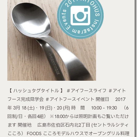
【 ハッシュタグタイトル 】 ＃アイフースライフ ＃アイト
フース完成見学会 ＃アイトフースイベント 開催日 2017
年 3月 18 (土)・19 (日)・20 (月) 時 間 10:00 – 19:30 （6
回制/日・各回4組） ※18:00からは照明計画もご覧いただけ
ます 開催地 広島市佐伯区石内北2丁目 (セントラルシティ
こころ） FOODS こころモデルハウスでオーブングリル料理