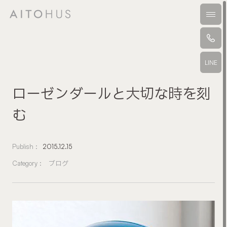
本文までスキップする
メニ
LINE
ローゼンダールと大切な時を刻
む
Publish :
2015.12.15
Category :
ブログ