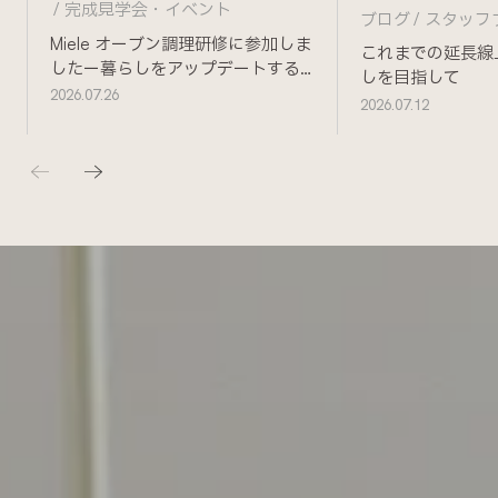
完成見学会・イベント
ブログ
スタッフ
Miele オーブン調理研修に参加しま
これまでの延長線
したー暮らしをアップデートする
しを目指して
ためにー
2026.07.26
2026.07.12