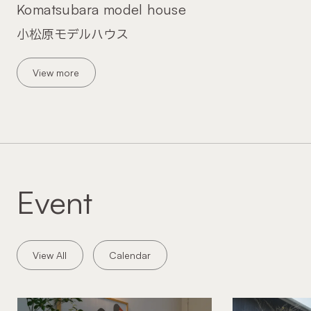
Komatsubara model house
小松原モデルハウス
View more
Event
View All
Calendar