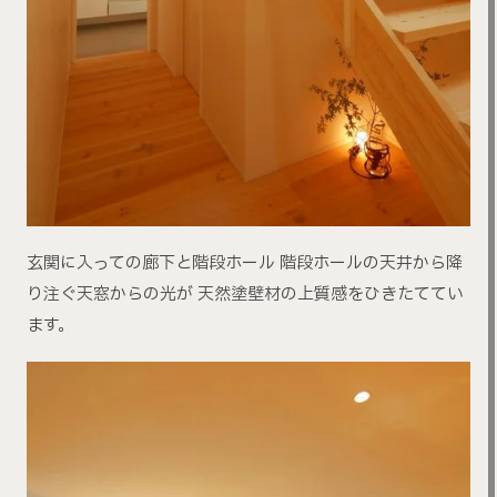
玄関に入っての廊下と階段ホール 階段ホールの天井から降
り注ぐ天窓からの光が 天然塗壁材の上質感をひきたててい
ます。