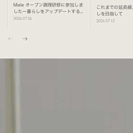
Miele オーブン調理研修に参加しま
これまでの延長線
したー暮らしをアップデートする
しを目指して
ためにー
2026.07.26
2026.07.12