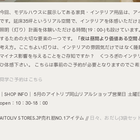
今回、モデルハウスに展示してある家具・インテリア用品は、ア
です。延床35坪というリアル空間で、インテリアを体感いただけ
照明（灯り）計画を体験いただける時間(19：00-)も設けていま
するための大切な要素の一つです。
「夜は昼間より価値ある空間
考え方。ここちよい灯りは、インテリアの雰囲気だけではなく睡
マイナス影響を与えることをご存知ですか？ くつろぎのインテ
ひ体感下さい。 こちらは事前のご予約が必要となりますのでご
見学ご予約はこちら
｜SHOP INFO｜ 5月のアイトリブ岡山リアルショップ営業日 土曜日：
open：10：30-18：00
AITOLIV STORES.JP売れ筋NO.1アイテム //
日々、おだし(3袋セット