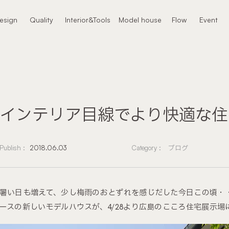
本文までスキップする
esign
Quality
Interior&Tools
Model house
Flow
Event
ザイン
クオリティ
インテリア
モデルハウス
進め方
イベント
インテリア目線でより快適な住
Publish :
2018.06.03
Category :
ブログ
暑い日も増えて、少し梅雨のおとずれを感じだした今日この頃・
ースの新しいモデルハウスが、4/28より広島のこころ住宅展示場