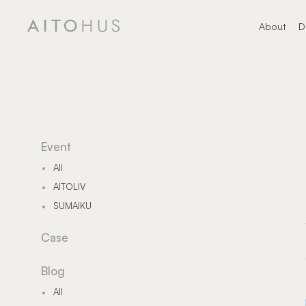
About
D
About
デ
Event
All
AITOLIV
SUMAIKU
Case
Blog
All