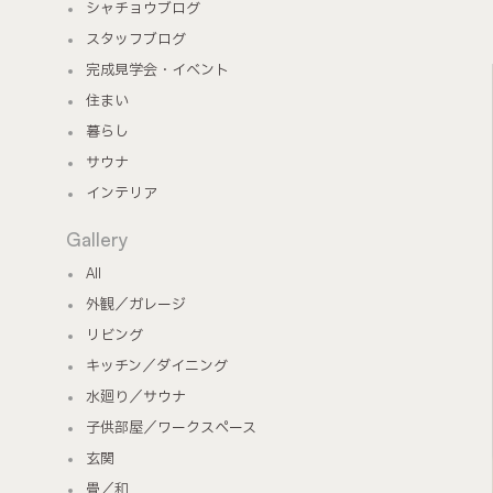
シャチョウブログ
スタッフブログ
完成見学会・イベント
住まい
暮らし
サウナ
インテリア
Gallery
All
外観／ガレージ
リビング
キッチン／ダイニング
水廻り／サウナ
子供部屋／ワークスペース
玄関
畳／和