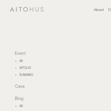
About
D
About
デ
Event
All
AITOLIV
SUMAIKU
Case
Blog
All