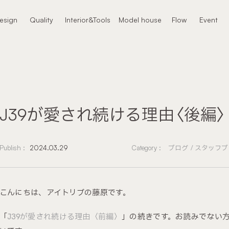
本文までスキップする
esign
Quality
Interior&Tools
Model house
Flow
Event
ザイン
クオリティ
インテリア
モデルハウス
進め方
イベント
J39が愛され続ける理由〈後編〉
Publish :
2024.03.29
Category :
ブログ
スタッフブ
こんにちは、アイトリブの藤原です。
「
J39が愛され続ける理由〈前編〉
」の続きです。お読みでない