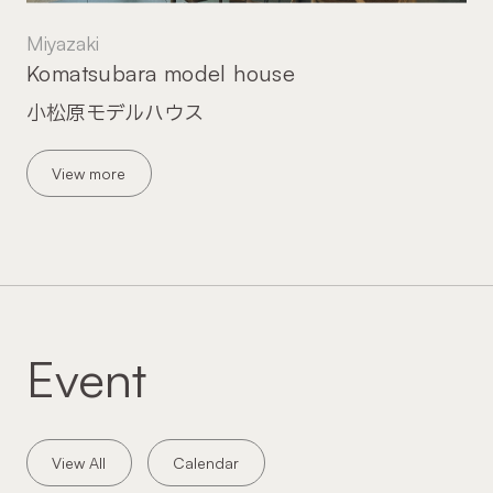
Miyazaki
Komatsubara model house
小松原モデルハウス
View more
Event
View All
Calendar