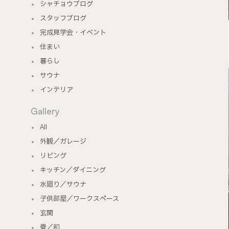
シャチョウブログ
スタッフブログ
完成見学会・イベント
住まい
暮らし
サウナ
インテリア
Gallery
All
外観／ガレージ
リビング
キッチン／ダイニング
水廻り／サウナ
子供部屋／ワークスペース
玄関
畳／和