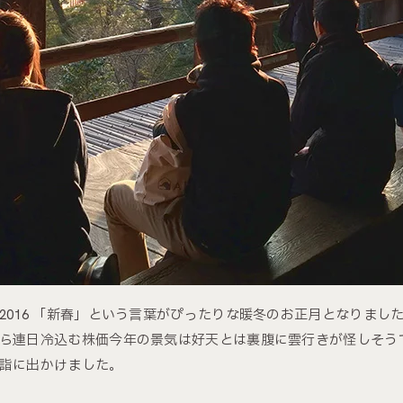
2016 「新春」という言葉がぴったりな暖冬のお正月となりま
ら連日冷込む株価今年の景気は好天とは裏腹に雲行きが怪しそう
詣に出かけました。