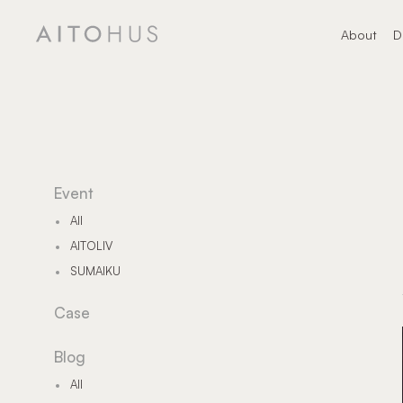
About
D
About
デ
Event
All
AITOLIV
SUMAIKU
Case
Blog
All