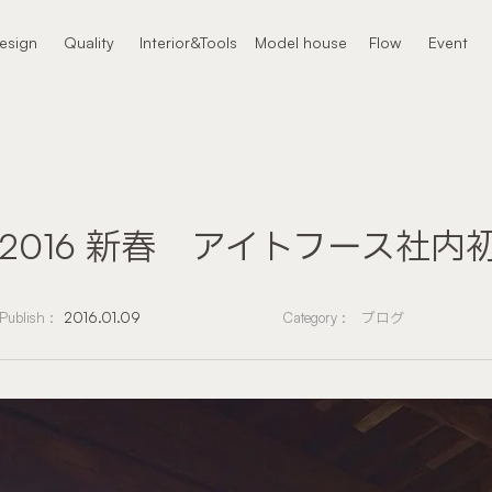
本文までスキップする
esign
Quality
Interior&Tools
Model house
Flow
Event
ザイン
クオリティ
インテリア
モデルハウス
進め方
イベント
2016 新春 アイトフース社
Publish :
2016.01.09
Category :
ブログ