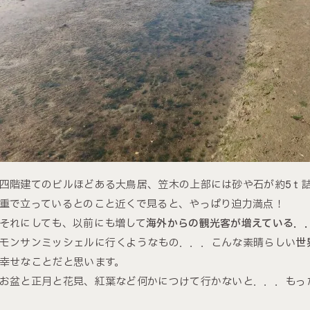
四階建てのビルほどある大鳥居、笠木の上部には砂や石が約5ｔ
重で立っているとのこと近くで見ると、やっぱり迫力満点！
それにしても、以前にも増して
海外からの観光客が増えている．
モンサンミッシェルに行くようなもの．．．こんな素晴らしい
世
幸せなことだと思います。
お盆と正月と花見、紅葉など何かにつけて行かないと．．．もっ