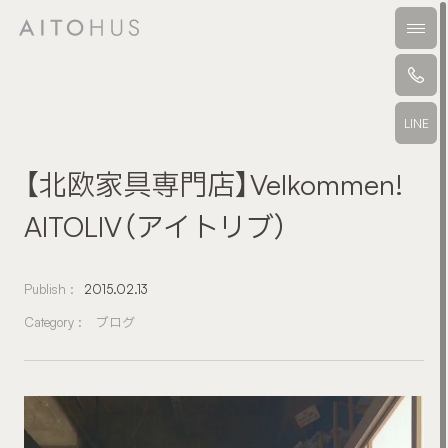
本文までスキップする
メニ
LINE
【北欧家具専門店】Velkommen!
AITOLIV（アイトリブ）
Publish :
2015.02.13
Category :
ブログ