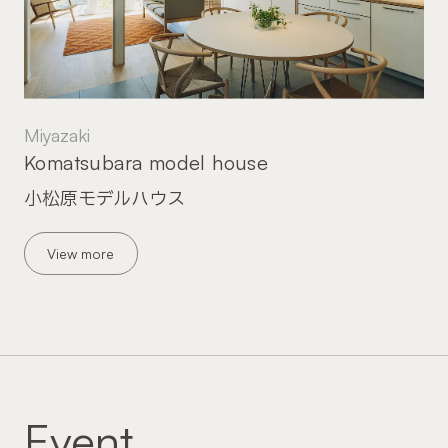
Miyazaki
Komatsubara model house
小松原モデルハウス
View more
Event