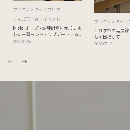
ブログ
スタッフブログ
完成見学会・イベント
ブログ
スタッフ
Miele オーブン調理研修に参加しま
これまでの延長線
したー暮らしをアップデートする
しを目指して
ためにー
2026.07.26
2026.07.12