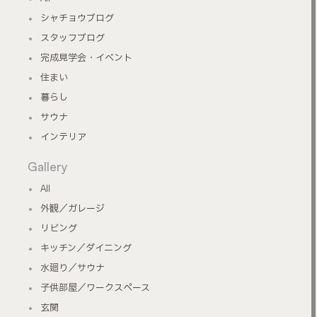
シャチョウブログ
スタッフブログ
完成見学会・イベント
住まい
暮らし
サウナ
インテリア
Gallery
All
外観／ガレージ
リビング
キッチン／ダイニング
水廻り／サウナ
子供部屋／ワークスペース
玄関