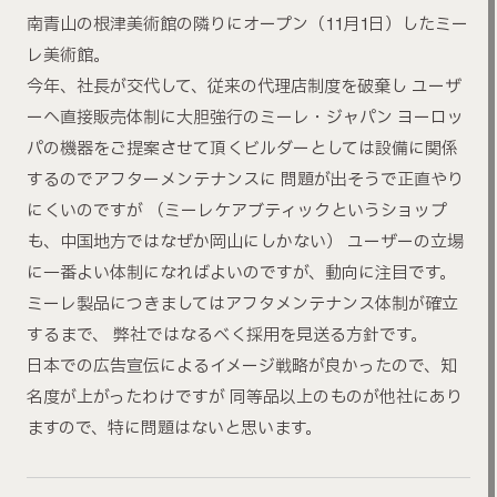
南青山の根津美術館の隣りにオープン（11月1日）したミー
レ美術館。
今年、社長が交代して、従来の代理店制度を破棄し ユーザ
ーへ直接販売体制に大胆強行のミーレ・ジャパン ヨーロッ
パの機器をご提案させて頂くビルダーとしては設備に関係
するのでアフターメンテナンスに 問題が出そうで正直やり
にくいのですが （ミーレケアブティックというショップ
も、中国地方ではなぜか岡山にしかない） ユーザーの立場
に一番よい体制になればよいのですが、動向に注目です。
ミーレ製品につきましてはアフタメンテナンス体制が確立
するまで、 弊社ではなるべく採用を見送る方針です。
日本での広告宣伝によるイメージ戦略が良かったので、知
名度が上がったわけですが 同等品以上のものが他社にあり
ますので、特に問題はないと思います。