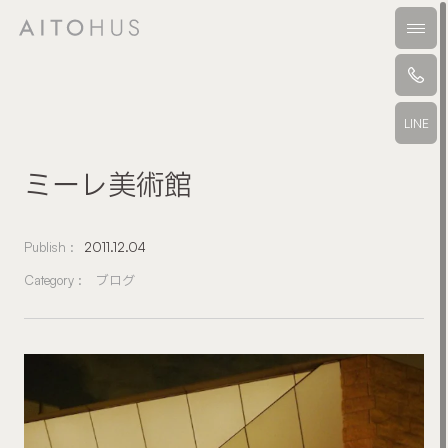
本文までスキップする
メニ
LINE
ミーレ美術館
Publish :
2011.12.04
Category :
ブログ