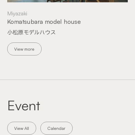
Miyazaki
Komatsubara model house
小松原モデルハウス
View more
Event
View All
Calendar