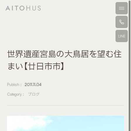
本文までスキップする
メニ
LINE
世界遺産宮島の大鳥居を望む住
まい【廿日市市】
Publish :
2011.11.04
Category :
ブログ