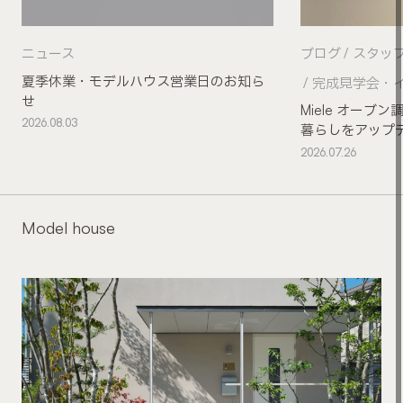
ニュース
ブログ
スタッ
夏季休業・モデルハウス営業日のお知ら
完成見学会・
せ
Miele オー
2026.08.03
暮らしをアップ
2026.07.26
Model house