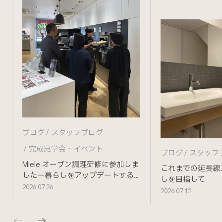
ブログ
スタッフブログ
完成見学会・イベント
ブログ
スタッフ
Miele オーブン調理研修に参加しま
これまでの延長線
したー暮らしをアップデートする
しを目指して
ためにー
2026.07.26
2026.07.12