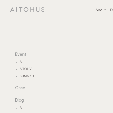
About
D
About
デ
Event
All
AITOLIV
SUMAIKU
Case
Blog
All