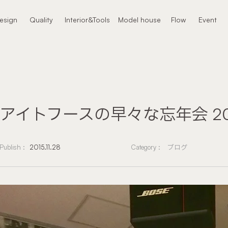
本文までスキップする
esign
Quality
Interior&Tools
Model house
Flow
Event
ザイン
クオリティ
インテリア
モデルハウス
進め方
イベント
アイトフースの早々な忘年会 20
Publish :
2015.11.28
Category :
ブログ