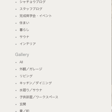
シャチョウブログ
スタッフブログ
完成見学会・イベント
住まい
暮らし
サウナ
インテリア
Gallery
All
外観／ガレージ
リビング
キッチン／ダイニング
水廻り／サウナ
子供部屋／ワークスペース
玄関
畳／和